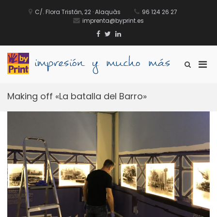
Saltar
al
C/. Flora Tristán, 22 · Alaquàs
96 124 26 27
contenido
imprenta@byprint.es
Facebook
Twitter
Linkedin
Men
Mostrar
byprint.
Imprenta
el
prin
formulario
digital
par
de
Valencia
Making off «La batalla del Barro»
móvi
búsqueda
especializada
en
producción
editorial