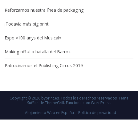
Reforzamos nuestra línea de packaging
¡Todavía más big print!
Expo «100 anys del Musical»
Making off «La batalla del Barro»
Patrocinamos el Publishing Circus 2019
Copyright © 2026
byprint.es
. Todos los derechos reservados. Tema
Suffice
de ThemeGrill. Funciona con:
WordPress
.
Alojamiento Web en España
Política de privacidad